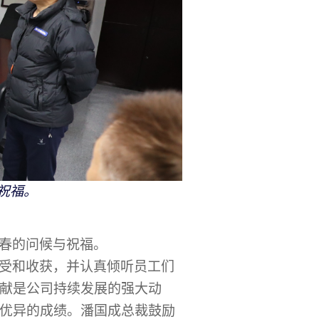
祝福。
春的问候与祝福。
受和收获，并认真倾听员工们
献是公司持续发展的强大动
优异的成绩。潘国成总裁鼓励