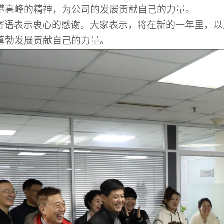
攀高峰的精神，为公司的发展贡献自己的力量。
寄语表示衷心的感谢。大家表示，将在新的一年里，以
蓬勃发展贡献自己的力量。