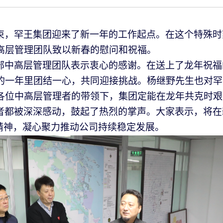
束，罕王集团迎来了新一年的工作起点。在这个特殊时
高层管理团队致以新春的慰问和祝福。
部中高层管理团队表示衷心的感谢。在送上了龙年祝福
的一年里团结一心，共同迎接挑战。杨继野先生也对罕
各位中高层管理者的带领下，集团定能在龙年共克时艰
者都被深深感动，鼓起了热烈的掌声。大家表示，将在
业精神，凝心聚力推动公司持续稳定发展。